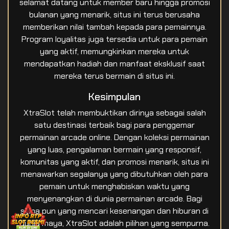
selamat datang untuk member baru hingga promosi
bulanan yang menarik, situs ini terus berusaha
memberikan nilai tambah kepada para pemainnya.
Program loyalitas juga tersedia untuk para pemain
yang aktif, memungkinkan mereka untuk
mendapatkan hadiah dan manfaat eksklusif saat
mereka terus bermain di situs ini.
Kesimpulan
XtraSlot telah membuktikan dirinya sebagai salah
satu destinasi terbaik bagi para penggemar
permainan arcade online. Dengan koleksi permainan
yang luas, pengalaman bermain yang responsif,
komunitas yang aktif, dan promosi menarik, situs ini
menawarkan segalanya yang dibutuhkan oleh para
pemain untuk menghabiskan waktu yang
menyenangkan di dunia permainan arcade. Bagi
siapa pun yang mencari kesenangan dan hiburan di
dunia maya, XtraSlot adalah pilihan yang sempurna.